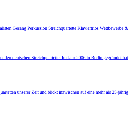
alisten
Gesang
Perkussion
Streichquartette
Klaviertrios
Wettbewerbe & 
ührenden deutschen Streichquartette. Im Jahr 2006 in Berlin gegründet 
rtetten unserer Zeit und blickt inzwischen auf eine mehr als 25-jährig