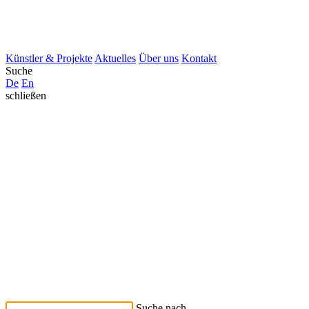
Künstler & Projekte
Aktuelles
Über uns
Kontakt
Suche
De
En
schließen
Suche nach