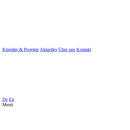
Künstler & Projekte
Aktuelles
Über uns
Kontakt
De
En
Menü