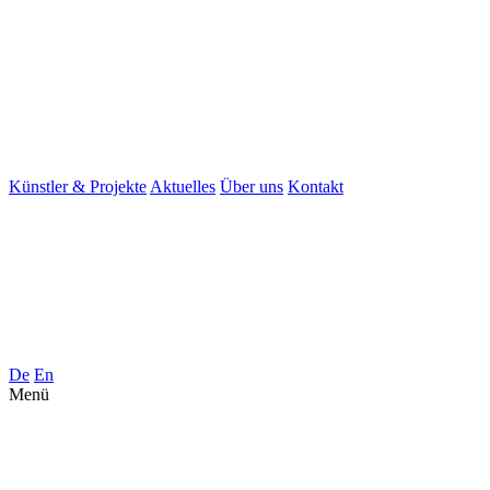
Künstler & Projekte
Aktuelles
Über uns
Kontakt
De
En
Menü