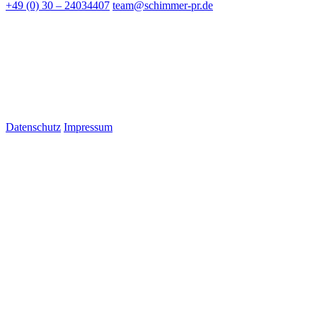
+49 (0) 30 – 24034407
team@schimmer-pr.de
Datenschutz
Impressum