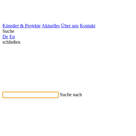
Künstler & Projekte
Aktuelles
Über uns
Kontakt
Suche
De
En
schließen
Suche nach