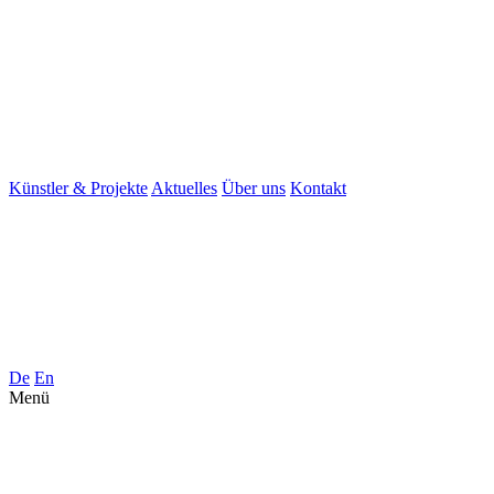
Künstler & Projekte
Aktuelles
Über uns
Kontakt
De
En
Menü