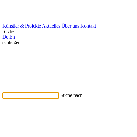
Künstler & Projekte
Aktuelles
Über uns
Kontakt
Suche
De
En
schließen
Suche nach