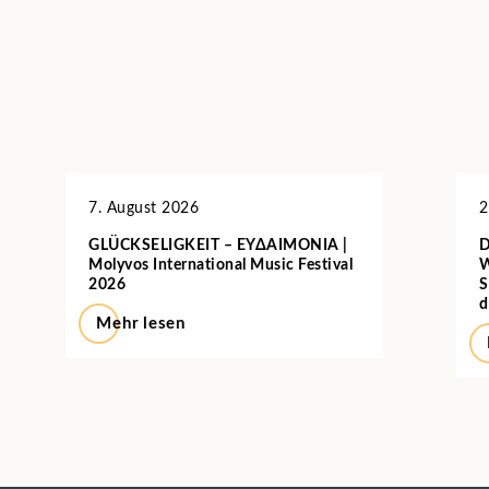
7. August 2026
2
GLÜCKSELIGKEIT – ΕΥΔΑΙΜΟΝΙΑ |
D
Molyvos International Music Festival
W
2026
S
d
Mehr lesen