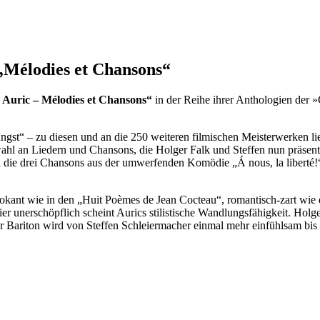
„Mélodies et Chansons“
 Auric – Mélodies et Chansons“
in der Reihe ihrer Anthologien der
“ – zu diesen und an die 250 weiteren filmischen Meisterwerken lief
ahl an Liedern und Chansons, die Holger Falk und Steffen nun präsen
h die drei Chansons aus der umwerfenden Komödie „Á nous, la liberté!“ 
vokant wie in den „Huit Poèmes de Jean Cocteau“, romantisch-zart wie
unerschöpflich scheint Aurics stilistische Wandlungsfähigkeit. Holger 
 Bariton wird von Steffen Schleiermacher einmal mehr einfühlsam bis sc