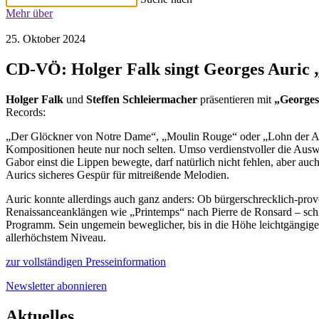
Mehr über
25. Oktober 2024
CD-VÖ: Holger Falk singt Georges Auric 
Holger Falk
und
Steffen Schleiermacher
präsentieren mit
„Georges
Records:
„Der Glöckner von Notre Dame“, „Moulin Rouge“ oder „Lohn der Angst
Kompositionen heute nur noch selten. Umso verdienstvoller die Ausw
Gabor einst die Lippen bewegte, darf natürlich nicht fehlen, aber auc
Aurics sicheres Gespür für mitreißende Melodien.
Auric konnte allerdings auch ganz anders: Ob bürgerschrecklich-pro
Renaissanceanklängen wie „Printemps“ nach Pierre de Ronsard – schier 
Programm. Sein ungemein beweglicher, bis in die Höhe leichtgängiger
allerhöchstem Niveau.
zur vollständigen Presseinformation
Newsletter abonnieren
Aktuelles