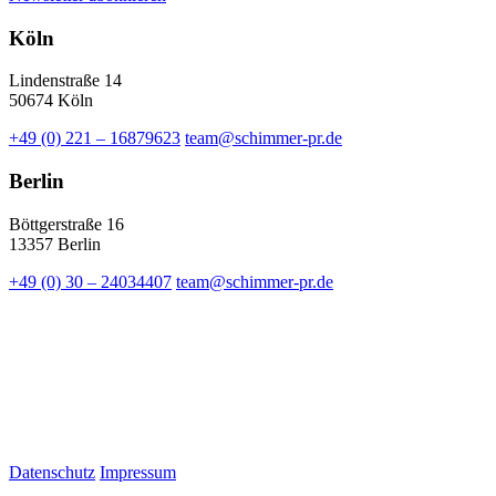
Köln
Lindenstraße 14
50674 Köln
+49 (0) 221 – 16879623
team@schimmer-pr.de
Berlin
Böttgerstraße 16
13357 Berlin
+49 (0) 30 – 24034407
team@schimmer-pr.de
Datenschutz
Impressum