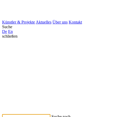
Künstler & Projekte
Aktuelles
Über uns
Kontakt
Suche
De
En
schließen
Suche nach