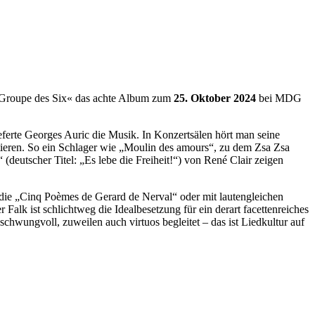
 »Groupe des Six« das achte Album zum
25. Oktober 2024
bei MDG
erte Georges Auric die Musik. In Konzertsälen hört man seine
tieren. So ein Schlager wie „Moulin des amours“, zu dem Zsa Zsa
(deutscher Titel: „Es lebe die Freiheit!“) von René Clair zeigen
 die „Cinq Poèmes de Gerard de Nerval“ oder mit lautengleichen
Falk ist schlichtweg die Idealbesetzung für ein derart facettenreiches
hwungvoll, zuweilen auch virtuos begleitet – das ist Liedkultur auf