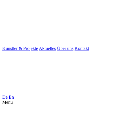
Künstler & Projekte
Aktuelles
Über uns
Kontakt
De
En
Menü