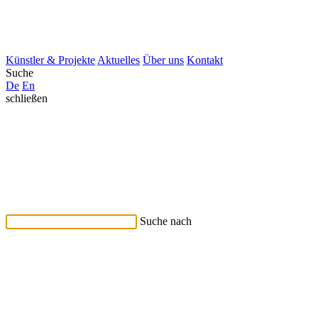
Künstler & Projekte
Aktuelles
Über uns
Kontakt
Suche
De
En
schließen
Suche nach