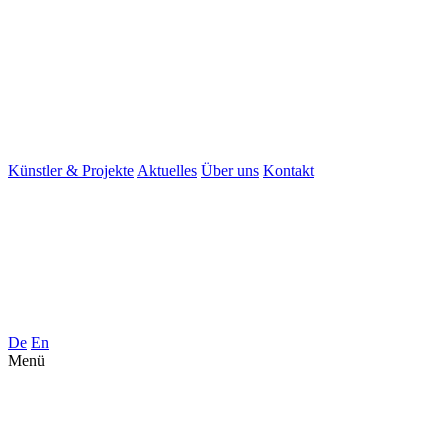
Künstler & Projekte
Aktuelles
Über uns
Kontakt
De
En
Menü