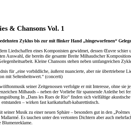
ies & Chansons Vol. 1
dehnten Zyklus bis zur mit flinker Hand „hingeworfenen“ Gelege
dem Liedschaffen eines Komponisten gewidmet, dessen Œuvre schier 
rsten Auswahl, die bereits die gesamte Breite Milhaudscher Kompositio
elegenheitsarbeit. Kleine Chansons stehen neben umfangreichen Zyklen
nis für „eine vorbildliche, äußerst nuancierte, aber nie übertriebene
ion mit Seltenheitswert.“ (concerti)
d Zwölftonmusik seiner Zeitgenossen verfolgte er mit Interesse, ohne s
kenzeichen Milhauds – neben der Vorliebe für spannende Anleihe bei fe
ngsübung In „Dans les Rues de Rio“ finden sich vielfältige akustische
ntstanden – wirken fast karikaturhaft-kabarettistisch.
t seiner Musik zu einer neuen Sphäre – besonders gut in den „Poèmes j
an Mallarmé. Es tauchen unter den vertonten Dichtern aber auch mehrfa
ne Blumenreklame.