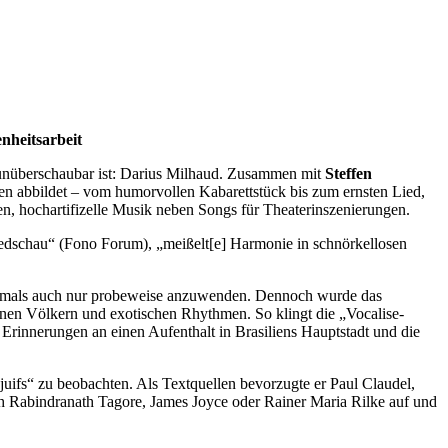
nheitsarbeit
unüberschaubar ist: Darius Milhaud. Zusammen mit
Steffen
nen abbildet – vom humorvollen Kabarettstück bis zum ernsten Lied,
, hochartifizelle Musik neben Songs für Theaterinszenierungen.
 Liedschau“ (Fono Forum), „meißelt[e] Harmonie in schnörkellosen
ie jemals auch nur probeweise anzuwenden. Dennoch wurde das
rnen Völkern und exotischen Rhythmen. So klingt die „Vocalise-
 Erinnerungen an einen Aufenthalt in Brasiliens Hauptstadt und die
uifs“ zu beobachten. Als Textquellen bevorzugte er Paul Claudel,
ch Rabindranath Tagore, James Joyce oder Rainer Maria Rilke auf und