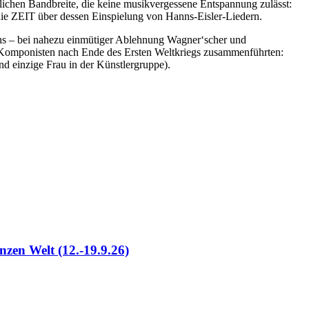
nglichen Bandbreite, die keine musikvergessene Entspannung zulässt:
te die ZEIT über dessen Einspielung von Hanns-Eisler-Liedern.
chs – bei nahezu einmütiger Ablehnung Wagner‘scher und
he Komponisten nach Ende des Ersten Weltkriegs zusammenführten:
nd einzige Frau in der Künstlergruppe).
nzen Welt (12.-19.9.26)