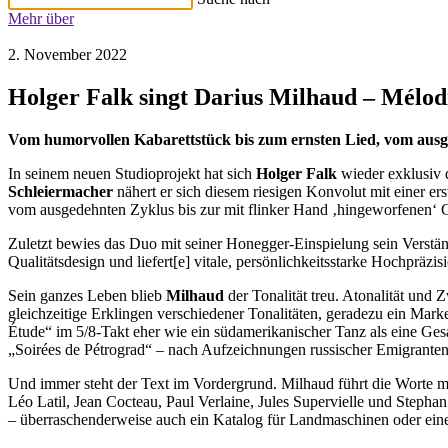
Mehr über
2. November 2022
Holger Falk singt Darius Milhaud – Mélod
Vom humorvollen Kabarettstück bis zum ernsten Lied, vom ausge
In seinem neuen Studioprojekt hat sich
Holger Falk
wieder exklusiv 
Schleiermacher
nähert er sich diesem riesigen Konvolut mit einer e
vom ausgedehnten Zyklus bis zur mit flinker Hand ‚hingeworfenen‘ G
Zuletzt bewies das Duo mit seiner Honegger-Einspielung sein Verständ
Qualitätsdesign und liefert[e] vitale, persönlichkeitsstarke Hochpräzis
Sein ganzes Leben blieb
Milhaud
der Tonalität treu. Atonalität un
gleichzeitige Erklingen verschiedener Tonalitäten, geradezu ein Mar
Étude“ im 5/8-Takt eher wie ein südamerikanischer Tanz als eine Gesa
„Soirées de Pétrograd“ – nach Aufzeichnungen russischer Emigranten e
Und immer steht der Text im Vordergrund. Milhaud führt die Worte mi
Léo Latil, Jean Cocteau, Paul Verlaine, Jules Supervielle und Steph
– überraschenderweise auch ein Katalog für Landmaschinen oder ei