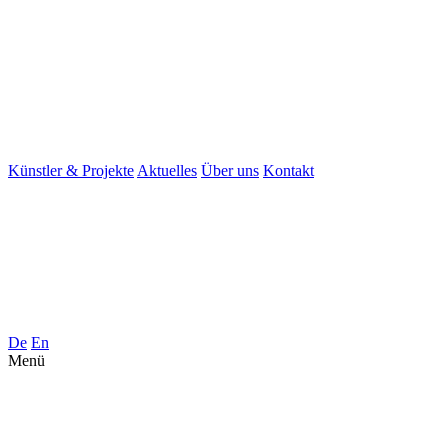
Künstler & Projekte
Aktuelles
Über uns
Kontakt
De
En
Menü