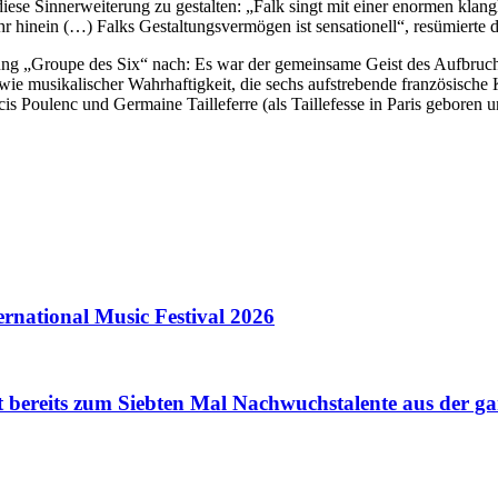
 diese Sinnerweiterung zu gestalten: „Falk singt mit einer enormen kla
ns Ohr hinein (…) Falks Gestaltungsvermögen ist sensationell“, resümier
gung „Groupe des Six“ nach: Es war der gemeinsame Geist des Aufbru
wie musikalischer Wahrhaftigkeit, die sechs aufstrebende französisc
 Poulenc und Germaine Tailleferre (als Taillefesse in Paris geboren u
tional Music Festival 2026
t bereits zum Siebten Mal Nachwuchstalente aus der ga