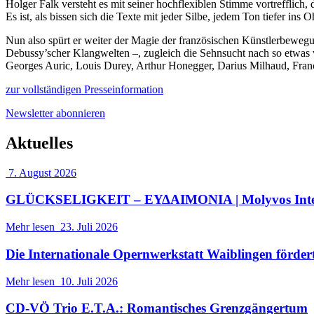
Holger Falk versteht es mit seiner hochflexiblen Stimme vortrefflich,
Es ist, als bissen sich die Texte mit jeder Silbe, jedem Ton tiefer i
Nun also spürt er weiter der Magie der französischen Künstlerbewe
Debussy’scher Klangwelten –, zugleich die Sehnsucht nach so etwas 
Georges Auric, Louis Durey, Arthur Honegger, Darius Milhaud, Francis
zur vollständigen Presseinformation
Newsletter abonnieren
Aktuelles
7. August 2026
GLÜCKSELIGKEIT – ΕΥΔΑΙΜΟΝΙΑ | Molyvos Interna
Mehr lesen
23. Juli 2026
Die Internationale Opernwerkstatt Waiblingen förder
Mehr lesen
10. Juli 2026
CD-VÖ Trio E.T.A.: Romantisches Grenzgängertum