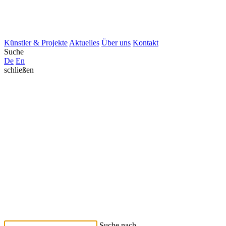
Künstler & Projekte
Aktuelles
Über uns
Kontakt
Suche
De
En
schließen
Suche nach