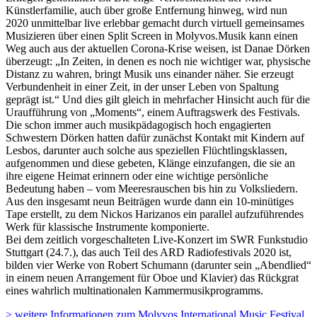
Künstlerfamilie, auch über große Entfernung hinweg, wird nun
2020 unmittelbar live erlebbar gemacht durch virtuell gemeinsames
Musizieren über einen Split Screen in Molyvos.Musik kann einen
Weg auch aus der aktuellen Corona-Krise weisen, ist Danae Dörken
überzeugt: „In Zeiten, in denen es noch nie wichtiger war, physische
Distanz zu wahren, bringt Musik uns einander näher. Sie erzeugt
Verbundenheit in einer Zeit, in der unser Leben von Spaltung
geprägt ist.“ Und dies gilt gleich in mehrfacher Hinsicht auch für die
Uraufführung von „Moments“, einem Auftragswerk des Festivals.
Die schon immer auch musikpädagogisch hoch engagierten
Schwestern Dörken hatten dafür zunächst Kontakt mit Kindern auf
Lesbos, darunter auch solche aus speziellen Flüchtlingsklassen,
aufgenommen und diese gebeten, Klänge einzufangen, die sie an
ihre eigene Heimat erinnern oder eine wichtige persönliche
Bedeutung haben – vom Meeresrauschen bis hin zu Volksliedern.
Aus den insgesamt neun Beiträgen wurde dann ein 10-minütiges
Tape erstellt, zu dem Nickos Harizanos ein parallel aufzuführendes
Werk für klassische Instrumente komponierte.
Bei dem zeitlich vorgeschalteten Live-Konzert im SWR Funkstudio
Stuttgart (24.7.), das auch Teil des ARD Radiofestivals 2020 ist,
bilden vier Werke von Robert Schumann (darunter sein „Abendlied“
in einem neuen Arrangement für Oboe und Klavier) das Rückgrat
eines wahrlich multinationalen Kammermusikprogramms.
> weitere Informationen zum Molyvos International Music Festival