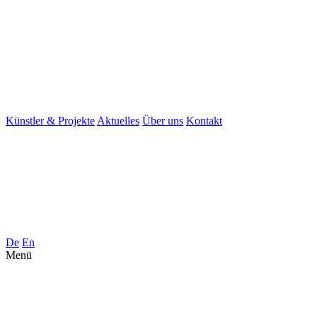
Künstler & Projekte
Aktuelles
Über uns
Kontakt
De
En
Menü