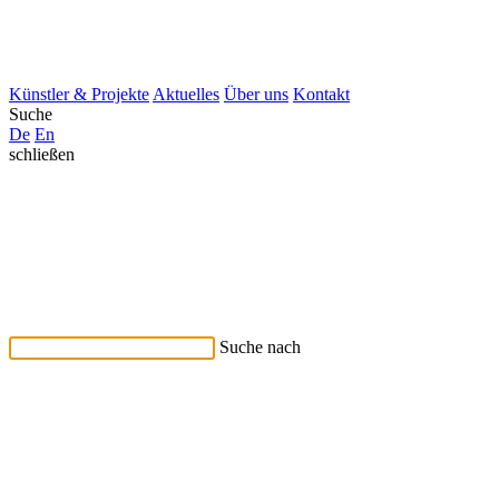
Künstler & Projekte
Aktuelles
Über uns
Kontakt
Suche
De
En
schließen
Suche nach