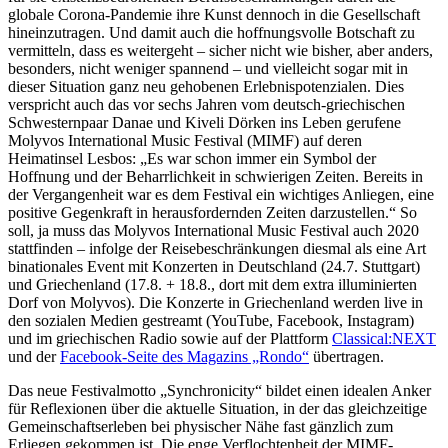
globale Corona-Pandemie ihre Kunst dennoch in die Gesellschaft
hineinzutragen. Und damit auch die hoffnungsvolle Botschaft zu
vermitteln, dass es weitergeht – sicher nicht wie bisher, aber anders,
besonders, nicht weniger spannend – und vielleicht sogar mit in
dieser Situation ganz neu gehobenen Erlebnispotenzialen. Dies
verspricht auch das vor sechs Jahren vom deutsch-griechischen
Schwesternpaar Danae und Kiveli Dörken ins Leben gerufene
Molyvos International Music Festival (MIMF) auf deren
Heimatinsel Lesbos: „Es war schon immer ein Symbol der
Hoffnung und der Beharrlichkeit in schwierigen Zeiten. Bereits in
der Vergangenheit war es dem Festival ein wichtiges Anliegen, eine
positive Gegenkraft in herausfordernden Zeiten darzustellen.“ So
soll, ja muss das Molyvos International Music Festival auch 2020
stattfinden – infolge der Reisebeschränkungen diesmal als eine Art
binationales Event mit Konzerten in Deutschland (24.7. Stuttgart)
und Griechenland (17.8. + 18.8., dort mit dem extra illuminierten
Dorf von Molyvos). Die Konzerte in Griechenland werden live in
den sozialen Medien gestreamt (YouTube, Facebook, Instagram)
und im griechischen Radio sowie auf der Plattform
Classical:NEXT
und der
Facebook-Seite des Magazins „Rondo“
übertragen.
Das neue Festivalmotto „Synchronicity“ bildet einen idealen Anker
für Reflexionen über die aktuelle Situation, in der das gleichzeitige
Gemeinschaftserleben bei physischer Nähe fast gänzlich zum
Erliegen gekommen ist. Die enge Verflochtenheit der MIMF-