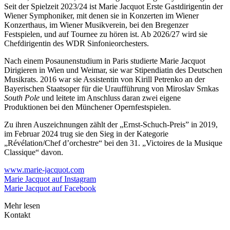
Seit der Spielzeit 2023/24 ist Marie Jacquot Erste Gastdirigentin der
Wiener Symphoniker, mit denen sie in Konzerten im Wiener
Konzerthaus, im Wiener Musikverein, bei den Bregenzer
Festspielen, und auf Tournee zu hören ist. Ab 2026/27 wird sie
Chefdirigentin des WDR Sinfonieorchesters.
Nach einem Posaunenstudium in Paris studierte Marie Jacquot
Dirigieren in Wien und Weimar, sie war Stipendiatin des Deutschen
Musikrats. 2016 war sie Assistentin von Kirill Petrenko an der
Bayerischen Staatsoper für die Uraufführung von Miroslav Srnkas
South Pole
und leitete im Anschluss daran zwei eigene
Produktionen bei den Münchener Opernfestspielen.
Zu ihren Auszeichnungen zählt der „Ernst-Schuch-Preis” in 2019,
im Februar 2024 trug sie den Sieg in der Kategorie
„Révélation/Chef d’orchestre“ bei den 31. „Victoires de la Musique
Classique“ davon.
www.marie-jacquot.com
Marie Jacquot auf Instagram
Marie Jacquot auf Facebook
Mehr lesen
Kontakt