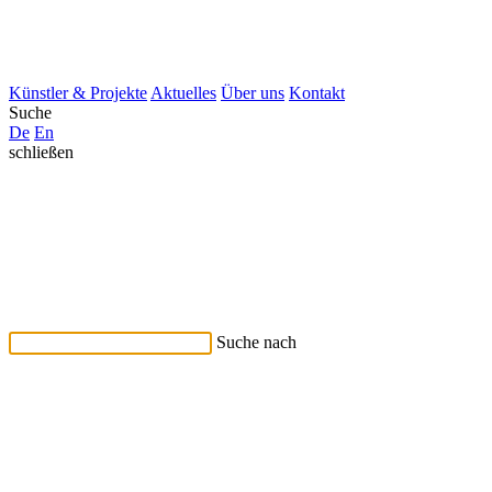
Künstler & Projekte
Aktuelles
Über uns
Kontakt
Suche
De
En
schließen
Suche nach