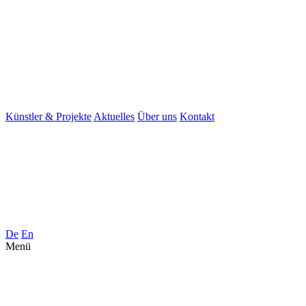
Künstler & Projekte
Aktuelles
Über uns
Kontakt
De
En
Menü