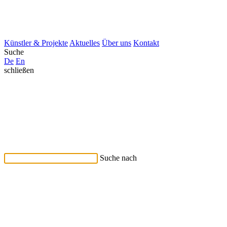
Künstler & Projekte
Aktuelles
Über uns
Kontakt
Suche
De
En
schließen
Suche nach