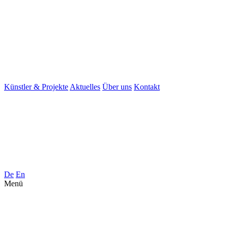
Künstler & Projekte
Aktuelles
Über uns
Kontakt
De
En
Menü