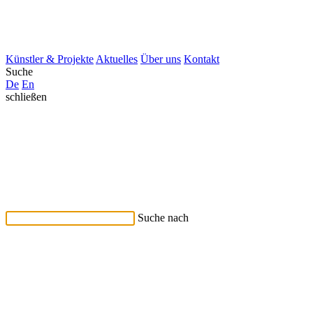
Künstler & Projekte
Aktuelles
Über uns
Kontakt
Suche
De
En
schließen
Suche nach