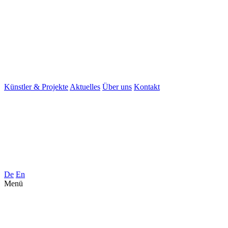
Künstler & Projekte
Aktuelles
Über uns
Kontakt
De
En
Menü