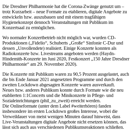
Die Dresdner Philharmonie hat die Corona-Zwänge genutzt um –
trotz Kurzarbeit – neue Formate zu etablieren, digitale Angebote zu
entwickeln bzw. auszubauen und mit einem tragfähigen
Hygienekonzept dennoch Veranstaltungen mit Publikum im
Konzertsaal zu ermöglichen.
Wo normaler Konzertbetrieb nicht möglich war, wurden CD-
Produktionen („Fidelio“, Schuberts „Große“ Sinfonie C-Dur und
dessen „Unvollendete) realisiert. Einige Konzerte konnten als
Radiokonzerte bzw. Livestreams angeboten werden (Haydn-
Hindemith-Konzerte im Juni 2020, Festkonzert „150 Jahre Dresdner
Philharmonie“ am 29. November 2020).
Die Konzerte mit Publikum waren zu 90,5 Prozent ausgelastet, auch
die bis Ende Januar 2021 angesetzten Programme und durch den
zweiten Lockdown abgesagten Konzerte waren ausverkauft.
Neues bzw. anderes Publikum konnte durch Formate wie die neu
etablierten 1:1Concerts und die Minikonzerte in Pflege- und
Sozialeinrichtungen (phil_zu_zweit) erreicht werden.
Die Onlineformate (unter dem Label #weiterhören) fanden
insbesondere im ersten Lockdown großes Interesse, wobei die
Verweildauer von meist wenigen Minuten darauf hinweist, dass
Live-Veranstaltungen digitale Angebote nicht ersetzen können, das
lässt sich auch aus verschiedenen Publikumsreaktionen schließen.