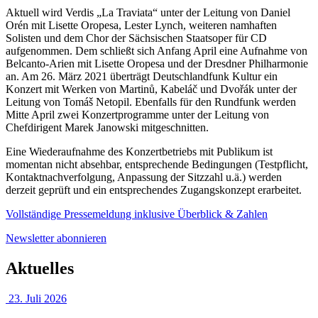
Aktuell wird Verdis „La Traviata“ unter der Leitung von Daniel
Orén mit Lisette Oropesa, Lester Lynch, weiteren namhaften
Solisten und dem Chor der Sächsischen Staatsoper für CD
aufgenommen. Dem schließt sich Anfang April eine Aufnahme von
Belcanto-Arien mit Lisette Oropesa und der Dresdner Philharmonie
an. Am 26. März 2021 überträgt Deutschlandfunk Kultur ein
Konzert mit Werken von Martinů, Kabeláč und Dvořák unter der
Leitung von Tomáš Netopil. Ebenfalls für den Rundfunk werden
Mitte April zwei Konzertprogramme unter der Leitung von
Chefdirigent Marek Janowski mitgeschnitten.
Eine Wiederaufnahme des Konzertbetriebs mit Publikum ist
momentan nicht absehbar, entsprechende Bedingungen (Testpflicht,
Kontaktnachverfolgung, Anpassung der Sitzzahl u.ä.) werden
derzeit geprüft und ein entsprechendes Zugangskonzept erarbeitet.
Vollständige Pressemeldung inklusive Überblick & Zahlen
Newsletter abonnieren
Aktuelles
23. Juli 2026