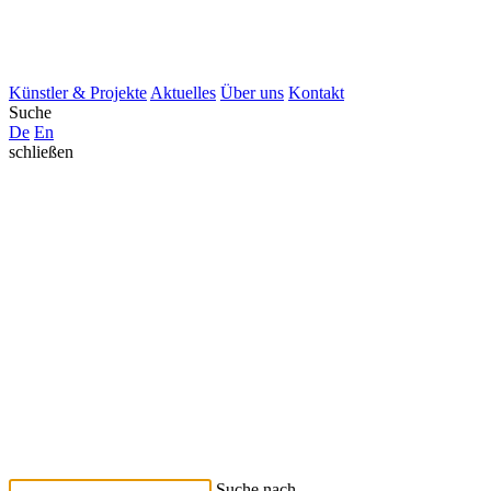
Künstler & Projekte
Aktuelles
Über uns
Kontakt
Suche
De
En
schließen
Suche nach