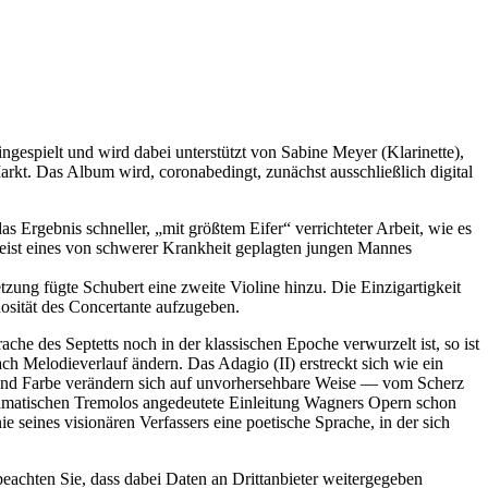
ngespielt und wird dabei unterstützt von Sabine Meyer (Klarinette),
kt. Das Album wird, coronabedingt, zunächst ausschließlich digital
Ergebnis schneller, „mit größtem Eifer“ verrichteter Arbeit, wie es
Geist eines von schwerer Krankheit geplagten jungen Mannes
tzung fügte Schubert eine zweite Violine hinzu. Die Einzigartigkeit
uosität des Concertante aufzugeben.
che des Septetts noch in der klassischen Epoche verwurzelt ist, so ist
ch Melodieverlauf ändern. Das Adagio (II) erstreckt sich wie ein
 und Farbe verändern sich auf unvorhersehbare Weise — vom Scherz
dramatischen Tremolos angedeutete Einleitung Wagners Opern schon
 seines visionären Verfassers eine poetische Sprache, in der sich
 beachten Sie, dass dabei Daten an Drittanbieter weitergegeben