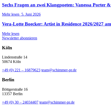
Sechs Fragen an zwei Klangpoeten: Vanessa Porter
Mehr lesen
5. Juni 2026
Vera-Lotte Boecker: Artist in Residence 2026/2027 a
Mehr lesen
Newsletter abonnieren
Köln
Lindenstraße 14
50674 Köln
+49 (0) 221 – 16879623
team@schimmer-pr.de
Berlin
Böttgerstraße 16
13357 Berlin
+49 (0) 30 – 24034407
team@schimmer-pr.de