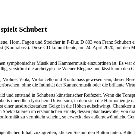
spielt Schubert
nette, Horn, Fagott und Streicher in F-Dur, D 803 von Franz Schubert ei
t (Kontrabass). Diese CD kommt heute, am 24. April 2020, auf den Mar
hen symphonischer Musik und Kammermusik einzuordnen ist. Es war das 
llig, verströmt die archetypische Wiener Eleganz und lässt kaum den 
n, Violine, Viola, Violoncello und Kontrabass gewesen sein, dieser Bese
rforschen, ohne die Intimität der Kammermusik oder die brillante Virt
d und entstand in Schuberts künstlerischer Reifezeit. Wenn die Tonspra
uberts unendlich lyrischem Universum, in dem sich die Harmonien je na
bst einer ausdrucksstarken Geige in die Höhen aufschwingt. Charakter
m Spektakulären im erstaunlichen Finale, dessen phantasievolle, von 
formität zu vermitteln scheint, so erweckt das außergewöhnliche Genie
gentlichen Inhalt zuzugreifen, klicken Sie auf den Button unten. Bitte