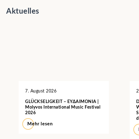
Aktuelles
7. August 2026
2
GLÜCKSELIGKEIT – ΕΥΔΑΙΜΟΝΙΑ |
D
Molyvos International Music Festival
W
2026
S
d
Mehr lesen