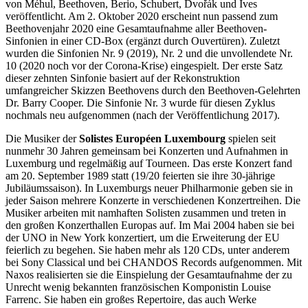
von Méhul, Beethoven, Berio, Schubert, Dvořák und Ives
veröffentlicht. Am 2. Oktober 2020 erscheint nun passend zum
Beethovenjahr 2020 eine Gesamtaufnahme aller Beethoven-
Sinfonien in einer CD-Box (ergänzt durch Ouvertüren). Zuletzt
wurden die Sinfonien Nr. 9 (2019), Nr. 2 und die unvollendete Nr.
10 (2020 noch vor der Corona-Krise) eingespielt. Der erste Satz
dieser zehnten Sinfonie basiert auf der Rekonstruktion
umfangreicher Skizzen Beethovens durch den Beethoven-Gelehrten
Dr. Barry Cooper. Die Sinfonie Nr. 3 wurde für diesen Zyklus
nochmals neu aufgenommen (nach der Veröffentlichung 2017).
Die Musiker der
Solistes Européen Luxembourg
spielen seit
nunmehr 30 Jahren gemeinsam bei Konzerten und Aufnahmen in
Luxemburg und regelmäßig auf Tourneen. Das erste Konzert fand
am 20. September 1989 statt (19/20 feierten sie ihre 30-jährige
Jubiläumssaison). In Luxemburgs neuer Philharmonie geben sie in
jeder Saison mehrere Konzerte in verschiedenen Konzertreihen. Die
Musiker arbeiten mit namhaften Solisten zusammen und treten in
den großen Konzerthallen Europas auf. Im Mai 2004 haben sie bei
der UNO in New York konzertiert, um die Erweiterung der EU
feierlich zu begehen. Sie haben mehr als 120 CDs, unter anderem
bei Sony Classical und bei CHANDOS Records aufgenommen. Mit
Naxos realisierten sie die Einspielung der Gesamtaufnahme der zu
Unrecht wenig bekannten französischen Komponistin Louise
Farrenc. Sie haben ein großes Repertoire, das auch Werke