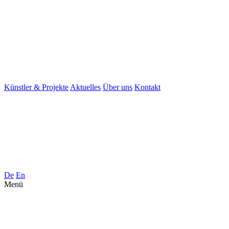
Künstler & Projekte
Aktuelles
Über uns
Kontakt
De
En
Menü