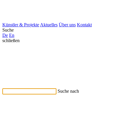
Künstler & Projekte
Aktuelles
Über uns
Kontakt
Suche
De
En
schließen
Suche nach