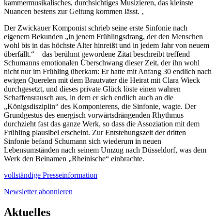
kammermusikalisches, durchsichtiges Musizieren, das kleinste
Nuancen bestens zur Geltung kommen lässt. ‚
Der Zwickauer Komponist schrieb seine erste Sinfonie nach
eigenem Bekunden „in jenem Frühlingsdrang, der den Menschen
wohl bis in das höchste Alter hinreißt und in jedem Jahr von neuem
überfällt.“ – das berühmt gewordene Zitat beschreibt treffend
Schumanns emotionalen Überschwang dieser Zeit, der ihn wohl
nicht nur im Frühling überkam: Er hatte mit Anfang 30 endlich nach
ewigen Querelen mit dem Brautvater die Heirat mit Clara Wieck
durchgesetzt, und dieses private Glück löste einen wahren
Schaffensrausch aus, in dem er sich endlich auch an die
„Königsdisziplin“ des Komponierens, die Sinfonie, wagte. Der
Grundgestus des energisch vorwärtsdrängenden Rhythmus
durchzieht fast das ganze Werk, so dass die Assoziation mit dem
Frühling plausibel erscheint. Zur Entstehungszeit der dritten
Sinfonie befand Schumann sich wiederum in neuen
Lebensumständen nach seinem Umzug nach Düsseldorf, was dem
Werk den Beinamen „Rheinische“ einbrachte.
vollständige Presseinformation
Newsletter abonnieren
Aktuelles