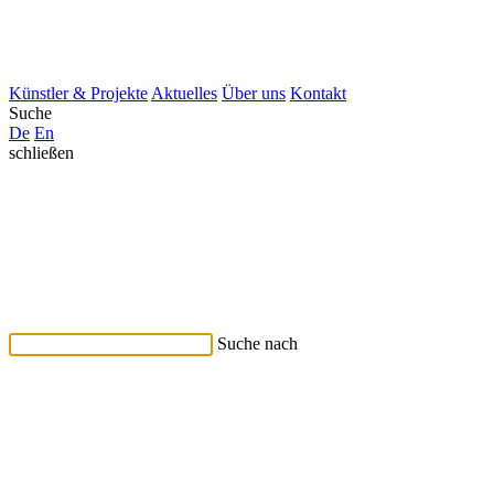
Künstler & Projekte
Aktuelles
Über uns
Kontakt
Suche
De
En
schließen
Suche nach