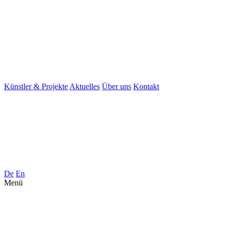
Künstler & Projekte
Aktuelles
Über uns
Kontakt
De
En
Menü