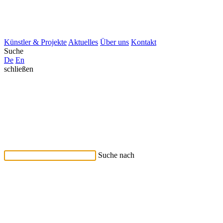
Künstler & Projekte
Aktuelles
Über uns
Kontakt
Suche
De
En
schließen
Suche nach