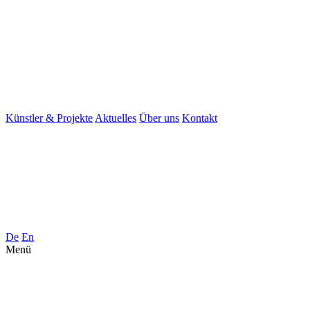
Künstler & Projekte
Aktuelles
Über uns
Kontakt
De
En
Menü