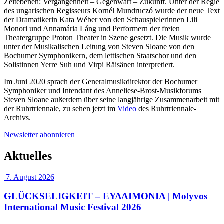
Zeitebenen: Vergangenheit – Gegenwart – Zukunft. Unter der Regie
des ungarischen Regisseurs Kornél Mundruczó wurde der neue Text
der Dramatikerin Kata Wéber von den Schauspielerinnen Lili
Monori und Annamária Láng und Performern der freien
Theatergruppe Proton Theater in Szene gesetzt. Die Musik wurde
unter der Musikalischen Leitung von Steven Sloane von den
Bochumer Symphonikern, dem lettischen Staatschor und den
Solistinnen Yerre Suh und Virpi Räisänen interpretiert.
Im Juni 2020 sprach der Generalmusikdirektor der Bochumer
Symphoniker und Intendant des Anneliese-Brost-Musikforums
Steven Sloane außerdem über seine langjährige Zusammenarbeit mit
der Ruhrtriennale, zu sehen jetzt im
Video
des Ruhrtriennale-
Archivs.
Newsletter abonnieren
Aktuelles
7. August 2026
GLÜCKSELIGKEIT – ΕΥΔΑΙΜΟΝΙΑ | Molyvos
International Music Festival 2026