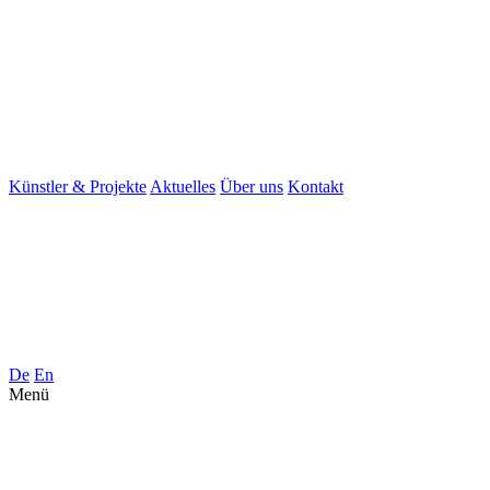
Künstler & Projekte
Aktuelles
Über uns
Kontakt
De
En
Menü