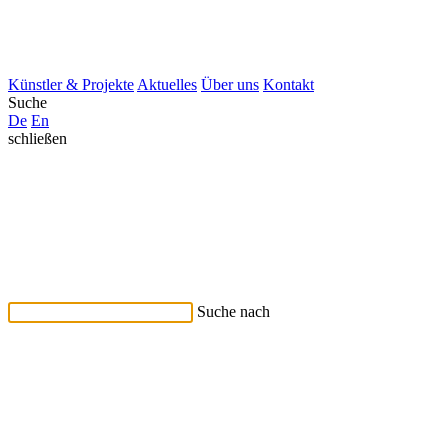
Künstler & Projekte
Aktuelles
Über uns
Kontakt
Suche
De
En
schließen
Suche nach