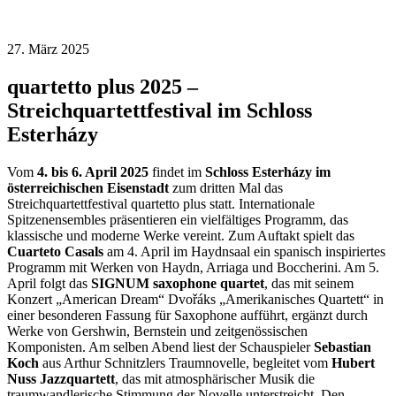
27. März 2025
quartetto plus 2025 –
Streichquartettfestival im Schloss
Esterházy
Vom
4. bis 6. April 2025
findet im
Schloss Esterházy im
österreichischen Eisenstadt
zum dritten Mal das
Streichquartettfestival quartetto plus statt. Internationale
Spitzenensembles präsentieren ein vielfältiges Programm, das
klassische und moderne Werke vereint. Zum Auftakt spielt das
Cuarteto Casals
am 4. April im Haydnsaal ein spanisch inspiriertes
Programm mit Werken von Haydn, Arriaga und Boccherini. Am 5.
April folgt das
SIGNUM saxophone quartet
, das mit seinem
Konzert „American Dream“ Dvořáks „Amerikanisches Quartett“ in
einer besonderen Fassung für Saxophone aufführt, ergänzt durch
Werke von Gershwin, Bernstein und zeitgenössischen
Komponisten. Am selben Abend liest der Schauspieler
Sebastian
Koch
aus Arthur Schnitzlers Traumnovelle, begleitet vom
Hubert
Nuss Jazzquartett
, das mit atmosphärischer Musik die
traumwandlerische Stimmung der Novelle unterstreicht. Den