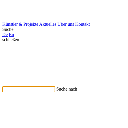
Künstler & Projekte
Aktuelles
Über uns
Kontakt
Suche
De
En
schließen
Suche nach