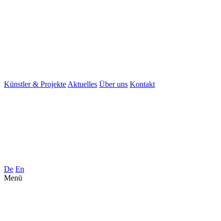
Künstler & Projekte
Aktuelles
Über uns
Kontakt
De
En
Menü