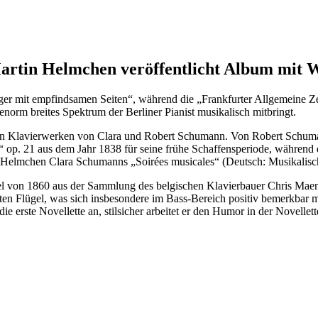
Martin Helmchen veröffentlicht Album mit
nger mit empfindsamen Seiten“, während die „Frankfurter Allgemeine Z
enorm breites Spektrum der Berliner Pianist musikalisch mitbringt.
 Klavierwerken von Clara und Robert Schumann. Von Robert Schumann 
“ op. 21 aus dem Jahr 1838 für seine frühe Schaffensperiode, während 
t Helmchen Clara Schumanns „Soirées musicales“ (Deutsch: Musikalis
von 1860 aus der Sammlung des belgischen Klavierbauer Chris Maene. 
nten Flügel, was sich insbesondere im Bass-Bereich positiv bemerkbar m
e erste Novellette an, stilsicher arbeitet er den Humor in der Novellette