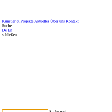
Künstler & Projekte
Aktuelles
Über uns
Kontakt
Suche
De
En
schließen
Suche nach