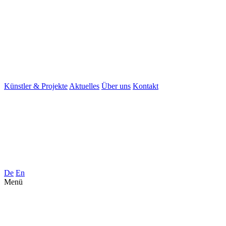
Künstler & Projekte
Aktuelles
Über uns
Kontakt
De
En
Menü