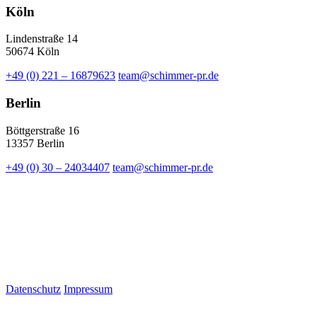
Köln
Lindenstraße 14
50674 Köln
+49 (0) 221 – 16879623
team@schimmer-pr.de
Berlin
Böttgerstraße 16
13357 Berlin
+49 (0) 30 – 24034407
team@schimmer-pr.de
Datenschutz
Impressum