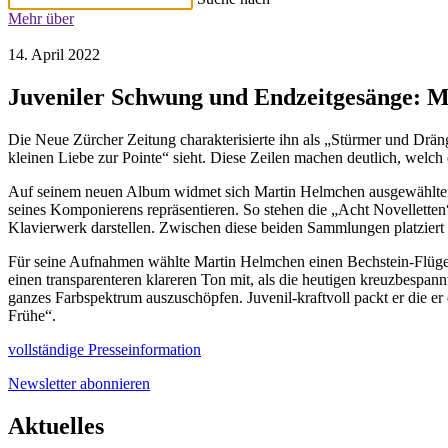
Mehr über
14. April 2022
Juveniler Schwung und Endzeitgesänge: 
Die Neue Zürcher Zeitung charakterisierte ihn als „Stürmer und Drä
kleinen Liebe zur Pointe“ sieht. Diese Zeilen machen deutlich, welch 
Auf seinem neuen Album widmet sich Martin Helmchen ausgewählten
seines Komponierens repräsentieren. So stehen die „Acht Novelletten
Klavierwerk darstellen. Zwischen diese beiden Sammlungen platzier
Für seine Aufnahmen wählte Martin Helmchen einen Bechstein-Flügel 
einen transparenteren klareren Ton mit, als die heutigen kreuzbespan
ganzes Farbspektrum auszuschöpfen. Juvenil-kraftvoll packt er die er di
Frühe“.
vollständige Presseinformation
Newsletter abonnieren
Aktuelles