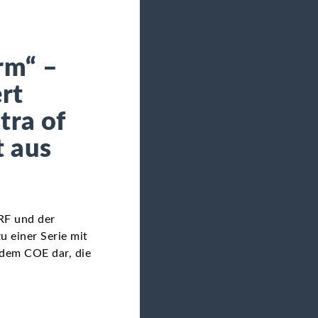
rm“ –
rt
tra of
t aus
RF und der
u einer Serie mit
dem COE dar, die