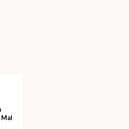
n
n Mal