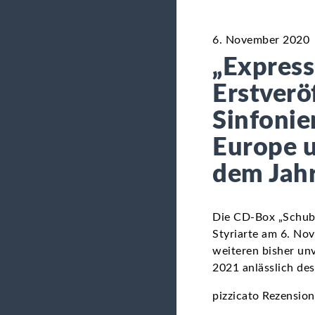
6. November 2020
„Express
Erstverö
Sinfonie
Europe u
dem Jah
Die CD-Box „Schube
Styriarte am 6. Nov
weiteren bisher un
2021 anlässlich de
pizzicato Rezension