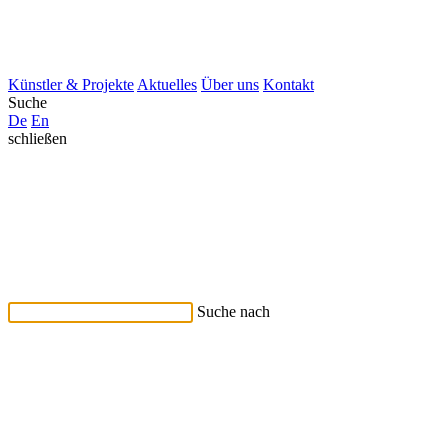
Künstler & Projekte
Aktuelles
Über uns
Kontakt
Suche
De
En
schließen
Suche nach