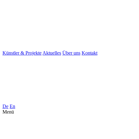
Künstler & Projekte
Aktuelles
Über uns
Kontakt
De
En
Menü