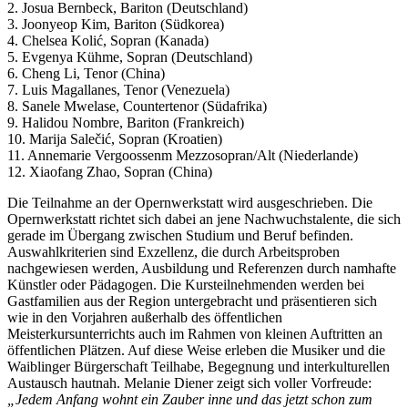
2. Josua Bernbeck, Bariton (Deutschland)
3. Joonyeop Kim, Bariton (Südkorea)
4. Chelsea Kolić, Sopran (Kanada)
5. Evgenya Kühme, Sopran (Deutschland)
6. Cheng Li, Tenor (China)
7. Luis Magallanes, Tenor (Venezuela)
8. Sanele Mwelase, Countertenor (Südafrika)
9. Halidou Nombre, Bariton (Frankreich)
10. Marija Salečić, Sopran (Kroatien)
11. Annemarie Vergoossenm Mezzosopran/Alt (Niederlande)
12. Xiaofang Zhao, Sopran (China)
Die Teilnahme an der Opernwerkstatt wird ausgeschrieben. Die
Opernwerkstatt richtet sich dabei an jene Nachwuchstalente, die sich
gerade im Übergang zwischen Studium und Beruf befinden.
Auswahlkriterien sind Exzellenz, die durch Arbeitsproben
nachgewiesen werden, Ausbildung und Referenzen durch namhafte
Künstler oder Pädagogen. Die Kursteilnehmenden werden bei
Gastfamilien aus der Region untergebracht und präsentieren sich
wie in den Vorjahren außerhalb des öffentlichen
Meisterkursunterrichts auch im Rahmen von kleinen Auftritten an
öffentlichen Plätzen. Auf diese Weise erleben die Musiker und die
Waiblinger Bürgerschaft Teilhabe, Begegnung und interkulturellen
Austausch hautnah. Melanie Diener zeigt sich voller Vorfreude:
„Jedem Anfang wohnt ein Zauber inne und das jetzt schon zum