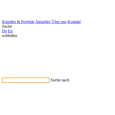
Künstler & Projekte
Aktuelles
Über uns
Kontakt
Suche
De
En
schließen
Suche nach