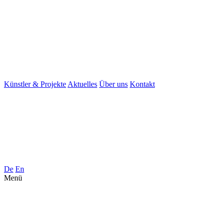
Künstler & Projekte
Aktuelles
Über uns
Kontakt
De
En
Menü