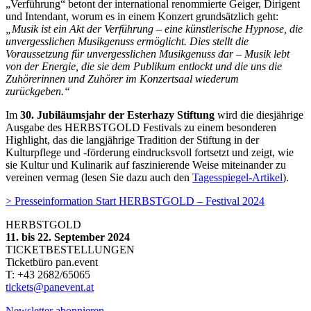
„Verführung“ betont der international renommierte Geiger, Dirigent
und Intendant, worum es in einem Konzert grundsätzlich geht:
„Musik ist ein Akt der Verführung – eine künstlerische Hypnose, die
unvergesslichen Musikgenuss ermöglicht. Dies stellt die
Voraussetzung für unvergesslichen Musikgenuss dar – Musik lebt
von der Energie, die sie dem Publikum entlockt und die uns die
Zuhörerinnen und Zuhörer im Konzertsaal wiederum
zurückgeben.“
Im
30. Jubiläumsjahr der Esterhazy Stiftung
wird die diesjährige
Ausgabe des HERBSTGOLD Festivals zu einem besonderen
Highlight, das die langjährige Tradition der Stiftung in der
Kulturpflege und -förderung eindrucksvoll fortsetzt und zeigt, wie
sie Kultur und Kulinarik auf faszinierende Weise miteinander zu
vereinen vermag (lesen Sie dazu auch den
Tagesspiegel-Artikel
).
> Presseinformation Start HERBSTGOLD – Festival 2024
HERBSTGOLD
11. bis 22. September 2024
TICKETBESTELLUNGEN
Ticketbüro pan.event
T: +43 2682/65065
tickets@panevent.at
Newsletter abonnieren