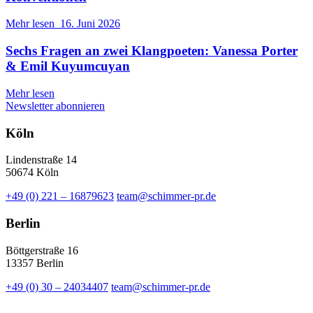
Mehr lesen
16. Juni 2026
Sechs Fragen an zwei Klangpoeten: Vanessa Porter
& Emil Kuyumcuyan
Mehr lesen
Newsletter abonnieren
Köln
Lindenstraße 14
50674 Köln
+49 (0) 221 – 16879623
team@schimmer-pr.de
Berlin
Böttgerstraße 16
13357 Berlin
+49 (0) 30 – 24034407
team@schimmer-pr.de