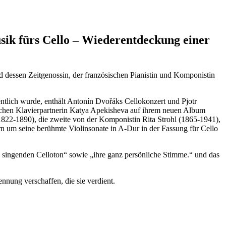
ik fürs Cello – Wiederentdeckung einer
 dessen Zeitgenossin, der französischen Pianistin und Komponistin
tlich wurde, enthält Antonín Dvořáks Cellokonzert und Pjotr
schen Klavierpartnerin Katya Apekisheva auf ihrem neuen Album
1822-1890), die zweite von der Komponistin Rita Strohl (1865-1941),
rn um seine berühmte Violinsonate in A-Dur in der Fassung für Cello
, singenden Celloton“ sowie „ihre ganz persönliche Stimme.“ und das
nung verschaffen, die sie verdient.