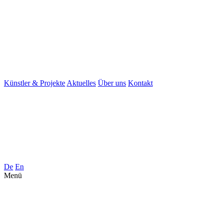
Künstler & Projekte
Aktuelles
Über uns
Kontakt
De
En
Menü