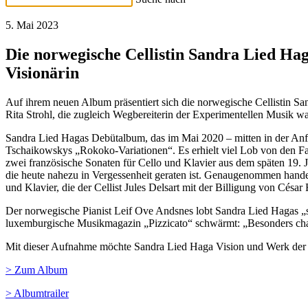
5. Mai 2023
Die norwegische Cellistin Sandra Lied Ha
Visionärin
Auf ihrem neuen Album präsentiert sich die norwegische Cellistin S
Rita Strohl, die zugleich Wegbereiterin der Experimentellen Musik wa
Sandra Lied Hagas Debütalbum, das im Mai 2020 – mitten in der Anf
Tschaikowskys „Rokoko-Variationen“. Es erhielt viel Lob von den F
zwei französische Sonaten für Cello und Klavier aus dem späten 19. 
die heute nahezu in Vergessenheit geraten ist. Genaugenommen handelt
und Klavier, die der Cellist Jules Delsart mit der Billigung von César 
Der norwegische Pianist Leif Ove Andsnes lobt Sandra Lied Hagas „se
luxemburgische Musikmagazin „Pizzicato“ schwärmt: „Besonders charak
Mit dieser Aufnahme möchte Sandra Lied Haga Vision und Werk der Ko
> Zum Album
> Albumtrailer