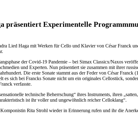
ga präsentiert Experimentelle Programmmus
andra Lied Haga mit Werken für Cello und Klavier von César Franck und
r.
angsphase der Covid-19 Pandemie – bei Simax Classicx/Naxos veröffen
achmedien und Experten. Nun präsentiert sie zusammen mit ihrer russi
Jahrhundert. Die erste Sonate stammt aus der Feder von César Franck (
 es sich bei Francks Sonate nicht um ein originales Cellostück, sonde
Franck verfasste.
nsationelle technische Beherrschung“ ihres Instruments, ihren „satten
teristisch ist ihr voller und ungewöhnlich reicher Celloklang“.
mponistin Rita Strohl wieder in Erinnerung rufen und ihr die Anerken