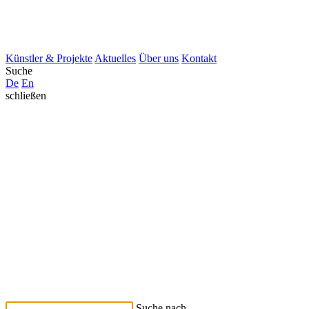
Künstler & Projekte
Aktuelles
Über uns
Kontakt
Suche
De
En
schließen
Suche nach