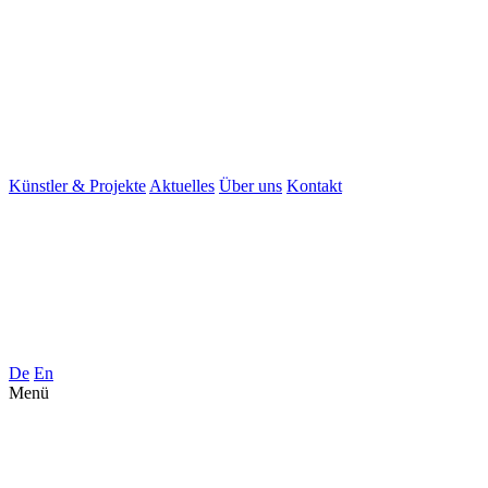
Künstler & Projekte
Aktuelles
Über uns
Kontakt
De
En
Menü