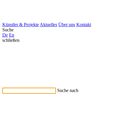
Künstler & Projekte
Aktuelles
Über uns
Kontakt
Suche
De
En
schließen
Suche nach