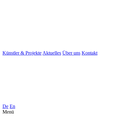
Künstler & Projekte
Aktuelles
Über uns
Kontakt
De
En
Menü