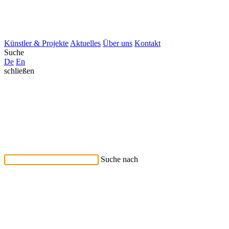
Künstler & Projekte
Aktuelles
Über uns
Kontakt
Suche
De
En
schließen
Suche nach