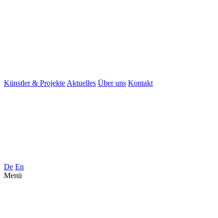
Künstler & Projekte
Aktuelles
Über uns
Kontakt
De
En
Menü