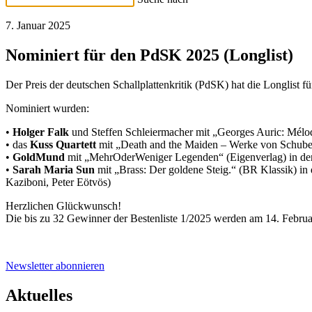
7. Januar 2025
Nominiert für den PdSK 2025 (Longlist)
Der Preis der deutschen Schallplattenkritik (PdSK) hat die Longlist f
Nominiert wurden:
•
Holger Falk
und Steffen Schleiermacher mit „Georges Auric: Mélo
• das
Kuss Quartett
mit „Death and the Maiden – Werke von Schuber
•
GoldMund
mit „MehrOderWeniger Legenden“ (Eigenverlag) in de
•
Sarah Maria Sun
mit „Brass: Der goldene Steig.“ (BR Klassik) i
Kaziboni, Peter Eötvös)
Herzlichen Glückwunsch!
Die bis zu 32 Gewinner der Bestenliste 1/2025 werden am 14. Februar
Newsletter abonnieren
Aktuelles