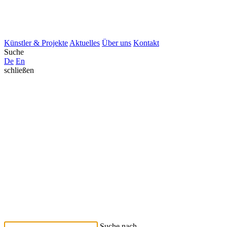
Künstler & Projekte
Aktuelles
Über uns
Kontakt
Suche
De
En
schließen
Suche nach