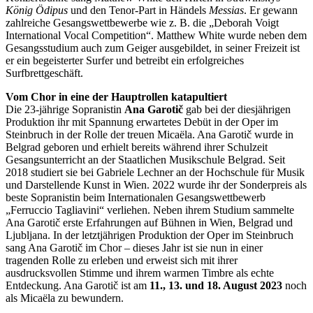
König Ödipus
und den Tenor-Part in Händels
Messias
. Er gewann
zahlreiche Gesangswettbewerbe wie z. B. die „Deborah Voigt
International Vocal Competition“. Matthew White wurde neben dem
Gesangsstudium auch zum Geiger ausgebildet, in seiner Freizeit ist
er ein begeisterter Surfer und betreibt ein erfolgreiches
Surfbrettgeschäft.
Vom Chor in eine der Hauptrollen katapultiert
Die 23-jährige Sopranistin
Ana Garotič
gab bei der diesjährigen
Produktion ihr mit Spannung erwartetes Debüt in der Oper im
Steinbruch in der Rolle der treuen Micaёla. Ana Garotič wurde in
Belgrad geboren und erhielt bereits während ihrer Schulzeit
Gesangsunterricht an der Staatlichen Musikschule Belgrad. Seit
2018 studiert sie bei Gabriele Lechner an der Hochschule für Musik
und Darstellende Kunst in Wien. 2022 wurde ihr der Sonderpreis als
beste Sopranistin beim Internationalen Gesangswettbewerb
„Ferruccio Tagliavini“ verliehen. Neben ihrem Studium sammelte
Ana Garotič erste Erfahrungen auf Bühnen in Wien, Belgrad und
Ljubljana. In der letztjährigen Produktion der Oper im Steinbruch
sang Ana Garotič im Chor – dieses Jahr ist sie nun in einer
tragenden Rolle zu erleben und erweist sich mit ihrer
ausdrucksvollen Stimme und ihrem warmen Timbre als echte
Entdeckung. Ana Garotič ist am
11., 13. und 18. August 2023
noch
als Micaёla zu bewundern.