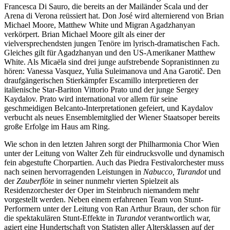
Francesca Di Sauro, die bereits an der Mailänder Scala und der
Arena di Verona reüssiert hat. Don José wird alternierend von Brian
Michael Moore, Matthew White und Migran Agadzhanyan
verkörpert. Brian Michael Moore gilt als einer der
vielversprechendsten jungen Tenöre im lyrisch-dramatischen Fach.
Gleiches gilt für Agadzhanyan und den US-Amerikaner Matthew
White. Als Micaёla sind drei junge aufstrebende Sopranistinnen zu
hören: Vanessa Vasquez, Yulia Suleimanova und Ana Garotič. Den
draufgängerischen Stierkämpfer Escamillo interpretieren der
italienische Star-Bariton Vittorio Prato und der junge Sergey
Kaydalov. Prato wird international vor allem für seine
geschmeidigen Belcanto-Interpretationen gefeiert, und Kaydalov
verbucht als neues Ensemblemitglied der Wiener Staatsoper bereits
große Erfolge im Haus am Ring.
Wie schon in den letzten Jahren sorgt der Philharmonia Chor Wien
unter der Leitung von Walter Zeh für eindrucksvolle und dynamisch
fein abgestufte Chorpartien. Auch das Piedra Festivalorchester muss
nach seinen hervorragenden Leistungen in
Nabucco, Turandot
und
der
Zauberflöte
in seiner nunmehr vierten Spielzeit als
Residenzorchester der Oper im Steinbruch niemandem mehr
vorgestellt werden. Neben einem erfahrenen Team von Stunt-
Performern unter der Leitung von Ran Arthur Braun, der schon für
die spektakulären Stunt-Effekte in
Turandot
verantwortlich war,
agiert eine Hundertschaft von Statisten aller Altersklassen auf der