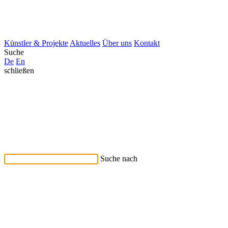
Künstler & Projekte
Aktuelles
Über uns
Kontakt
Suche
De
En
schließen
Suche nach