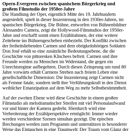
Opern-Evergreen zwischen spanischem Bürgerkrieg und
großem Filmstudio der 1950er-Jahre
Die Handlung der Oper, eigentlich Mitte des 19. Jahrhunderts
angesiedelt, spielt in dieser Inszenierung in den 1930er-Jahren, im
spanischen Bürgerkrieg. Die Bühne, entworfen von Bühnenbildner
Alessandro Camera, zeigt die Hollywood-Filmstudios der 1950er-
Jahre und erschafft somit einen Erzählrahmen, der eine weitere
Zeitebene ins Bühnengeschehen einbezieht. Der Konflikt zwischen
der freiheitsliebenden Carmen und dem obrigkeitshörigen Soldaten
Don José erhält so eine zusätzliche Bedeutungsebene, die die
Geschichte von pittoresken Klischees befreit. Carmen und ihre
Freunde werden zu Menschen im Widerstand, die gegen ein
Unrechtsregime aufbegehren. Durch diesen Zeitsprung um rund 80
Jahre vorwärts erhält Carmens Streben nach freiem Leben eine
gesellschaftliche Dimension: Die Inszenierung zeigt Carmen nicht
als Femme fatale, sondern stellt ihre Verführungskraft in den Dienst
weiblicher Emanzipation auf dem Weg zu mehr Selbstbestimmtheit.
Auf der zweiten Ebene wird diese Geschichte in einem großen
Filmstudio als melodramatischer Streifen mit viel Personalaufwand
vor und hinter der Kamera gedreht. Hierdurch wird eine
Verbreiterung der Erzählperspektive ermöglicht: Immer wieder
werden verschiedene Szenen simultan gezeigt. Die epischen
Brechungen werden zum Programm und unterstützen in besonderer
Weise das Eintauchen in eine Traumwelt: Der Traum vom Glanz der