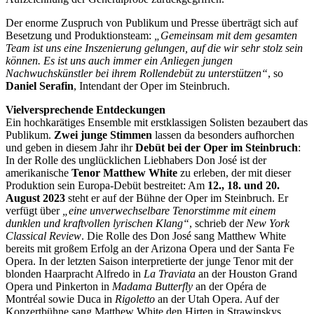
Der enorme Zuspruch von Publikum und Presse überträgt sich auf
Besetzung und Produktionsteam:
„Gemeinsam mit dem gesamten
Team ist uns eine Inszenierung gelungen, auf die wir sehr stolz sein
können. Es ist uns auch immer ein Anliegen jungen
Nachwuchskünstler bei ihrem Rollendebüt zu unterstützen“
, so
Daniel Serafin
, Intendant der Oper im Steinbruch.
Vielversprechende Entdeckungen
Ein hochkarätiges Ensemble mit erstklassigen Solisten bezaubert das
Publikum.
Zwei junge Stimmen
lassen da besonders aufhorchen
und geben in diesem Jahr ihr
Debüt bei der Oper im Steinbruch
:
In der Rolle des unglücklichen Liebhabers Don José ist der
amerikanische
Tenor Matthew White
zu erleben, der mit dieser
Produktion sein Europa-Debüt bestreitet: Am
12., 18. und 20.
August 2023
steht er auf der Bühne der Oper im Steinbruch. Er
verfügt über
„eine unverwechselbare Tenorstimme mit einem
dunklen und kraftvollen lyrischen Klang“
, schrieb der
New York
Classical Review
. Die Rolle des Don José sang Matthew White
bereits mit großem Erfolg an der Arizona Opera und der Santa Fe
Opera. In der letzten Saison interpretierte der junge Tenor mit der
blonden Haarpracht Alfredo in
La Traviata
an der Houston Grand
Opera und Pinkerton in
Madama Butterfly
an der Opéra de
Montréal sowie Duca in
Rigoletto
an der Utah Opera. Auf der
Konzertbühne sang Matthew White den Hirten in Strawinskys