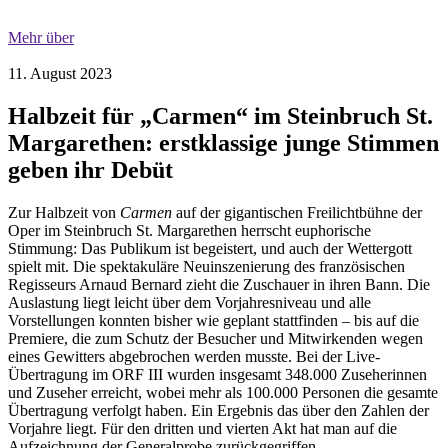
Mehr über
11. August 2023
Halbzeit für „Carmen“ im Steinbruch St.
Margarethen: erstklassige junge Stimmen
geben ihr Debüt
Zur Halbzeit von
Carmen
auf der gigantischen Freilichtbühne der
Oper im Steinbruch St. Margarethen herrscht euphorische
Stimmung: Das Publikum ist begeistert, und auch der Wettergott
spielt mit. Die spektakuläre Neuinszenierung des französischen
Regisseurs Arnaud Bernard zieht die Zuschauer in ihren Bann. Die
Auslastung liegt leicht über dem Vorjahresniveau und alle
Vorstellungen konnten bisher wie geplant stattfinden – bis auf die
Premiere, die zum Schutz der Besucher und Mitwirkenden wegen
eines Gewitters abgebrochen werden musste. Bei der Live-
Übertragung im ORF III wurden insgesamt 348.000 Zuseherinnen
und Zuseher erreicht, wobei mehr als 100.000 Personen die gesamte
Übertragung verfolgt haben. Ein Ergebnis das über den Zahlen der
Vorjahre liegt. Für den dritten und vierten Akt hat man auf die
Aufzeichnung der Generalprobe zurückgegriffen.