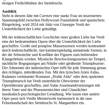
riesigen Freilichtbühne des Steinbruchs.
Ausblick
Steht in diesem Jahr mit
Carmen
eine starke Frau im inszenierten
Spannungsfeld zwischen Hollywood-Traumfabrik und spanischem
Bürgerkrieg, wird 2024 mit
Aida
von Giuseppe Verdi der
Unsterblichkeit der Liebe gehuldigt.
Mit der leidenschaftlichen Geschichte einer großen Liebe hat Verdi
eine der bedeutendsten Opern über die Unsterblichkeit der Liebe
geschaffen. Große und pompöse Massenszenen werden kontrastiert
durch leidenschaftliche, fast kammerspielartig anmutende Szenen, in
der die Sehnsüchte und Konflikte der Figuren zum betörenden
Klangerlebnis werden. Mystische Beschwörungsszenen im Tempel,
nächtliche Begegnungen am Nilufer oder gleißende Triumphszene:
Der Altmeister der italienischen Oper trifft für jede Stimmung genau
den richtigen, mitreißenden Ton. Mit den lyrischen Arien Aidas,
Radames verträumter Romanze „Holde Aida“ oder dem opulenten
Triumphmarsch hat Verdi unsterbliche Ohrwürmer der
Opernliteratur geschaffen, und Aidas Auseinandersetzungen mit
ihrem Vater und der Pharaonentochter sind Glanzlichter
musikalisch-psychologischer Gestaltung. Wie kaum eine andere
Oper passt sich Verdis Meisterwerk harmonisch in die raue
Felsenlandschaft des Steinbruchs St. Margarethen ein.