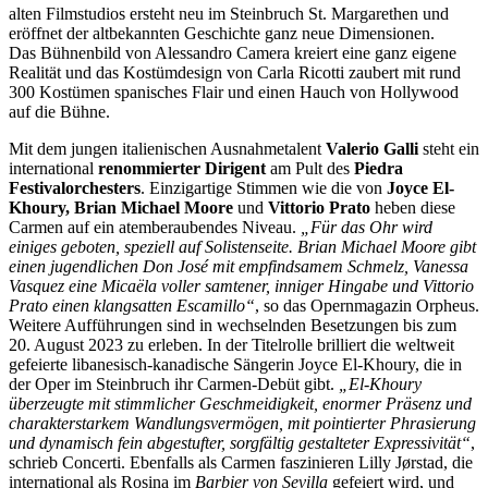
alten Filmstudios ersteht neu im Steinbruch St. Margarethen und
eröffnet der altbekannten Geschichte ganz neue Dimensionen.
Das Bühnenbild von Alessandro Camera kreiert eine ganz eigene
Realität und das Kostümdesign von Carla Ricotti zaubert mit rund
300 Kostümen spanisches Flair und einen Hauch von Hollywood
auf die Bühne.
Mit dem jungen italienischen Ausnahmetalent
Valerio Galli
steht ein
international
renommierter Dirigent
am Pult des
Piedra
Festivalorchesters
. Einzigartige Stimmen wie die von
Joyce El-
Khoury, Brian Michael Moore
und
Vittorio Prato
heben diese
Carmen auf ein atemberaubendes Niveau.
„Für das Ohr wird
einiges geboten, speziell auf Solistenseite. Brian Michael Moore gibt
einen jugendlichen Don José mit empfindsamem Schmelz, Vanessa
Vasquez eine Micaёla voller samtener, inniger Hingabe und Vittorio
Prato einen klangsatten Escamillo“
, so das Opernmagazin Orpheus.
Weitere Aufführungen sind in wechselnden Besetzungen bis zum
20. August 2023 zu erleben. In der Titelrolle brilliert die weltweit
gefeierte libanesisch-kanadische Sängerin Joyce El-Khoury, die in
der Oper im Steinbruch ihr Carmen-Debüt gibt.
„El-Khoury
überzeugte mit stimmlicher Geschmeidigkeit, enormer Präsenz und
charakterstarkem Wandlungsvermögen, mit pointierter Phrasierung
und dynamisch fein abgestufter, sorgfältig gestalteter Expressivität“
,
schrieb Concerti. Ebenfalls als Carmen faszinieren Lilly Jørstad, die
international als Rosina im
Barbier von Sevilla
gefeiert wird, und