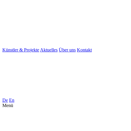
Künstler & Projekte
Aktuelles
Über uns
Kontakt
De
En
Menü