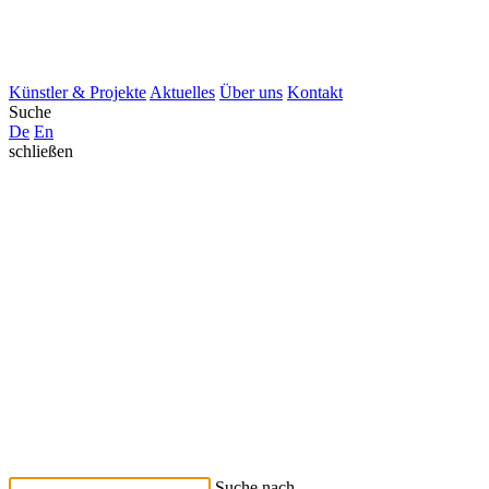
Künstler & Projekte
Aktuelles
Über uns
Kontakt
Suche
De
En
schließen
Suche nach