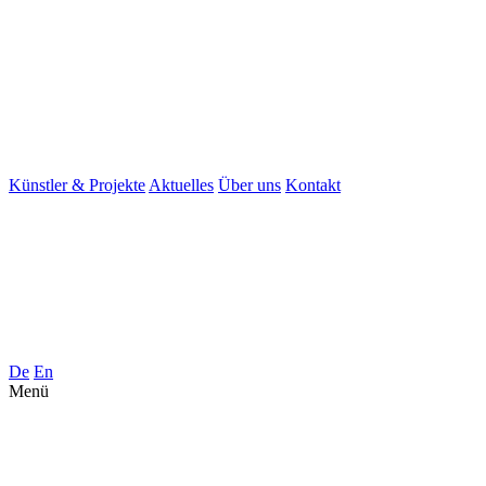
Künstler & Projekte
Aktuelles
Über uns
Kontakt
De
En
Menü