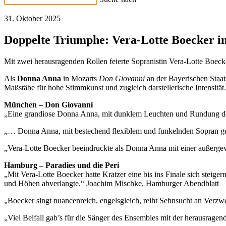
31. Oktober 2025
Doppelte Triumphe: Vera-Lotte Boecker
Mit zwei herausragenden Rollen feierte Sopranistin Vera-Lotte Boe
Als
Donna Anna
in Mozarts
Don Giovanni
an der Bayerischen Staa
Maßstäbe für hohe Stimmkunst und zugleich darstellerische Intensität.
München – Don Giovanni
„Eine grandiose Donna Anna, mit dunklem Leuchten und Rundung des Ton
„… Donna Anna, mit bestechend flexiblem und funkelnden Sopran ge
„Vera-Lotte Boecker beeindruckte als Donna Anna mit einer außerg
Hamburg – Paradies und die Peri
„Mit Vera-Lotte Boecker hatte Kratzer eine bis ins Finale sich steige
und Höhen abverlangte.“ Joachim Mischke, Hamburger Abendblatt
„Boecker singt nuancenreich, engelsgleich, reiht Sehnsucht an Verzw
„Viel Beifall gab’s für die Sänger des Ensembles mit der herausrage