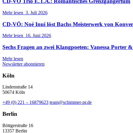
CD-VÖ Trio E.T.A.: Romantisches Grenzgängertum
Mehr lesen
3. Juli 2026
CD-VÖ: Noé Inui löst Bachs Meisterwerk von Konve
Mehr lesen
16. Juni 2026
Sechs Fragen an zwei Klangpoeten: Vanessa Porter
Mehr lesen
Newsletter abonnieren
Köln
Lindenstraße 14
50674 Köln
+49 (0) 221 – 16879623
team@schimmer-pr.de
Berlin
Böttgerstraße 16
13357 Berlin