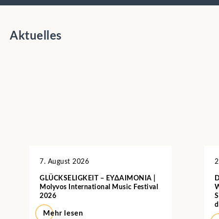
Aktuelles
7. August 2026
2
GLÜCKSELIGKEIT – ΕΥΔΑΙΜΟΝΙΑ |
D
Molyvos International Music Festival
W
2026
S
d
Mehr lesen