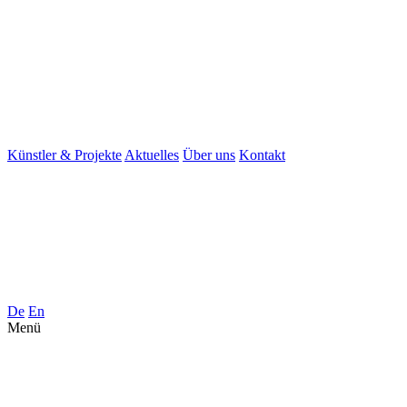
Künstler & Projekte
Aktuelles
Über uns
Kontakt
De
En
Menü