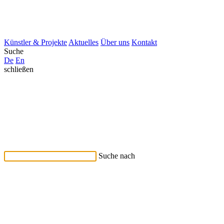
Künstler & Projekte
Aktuelles
Über uns
Kontakt
Suche
De
En
schließen
Suche nach